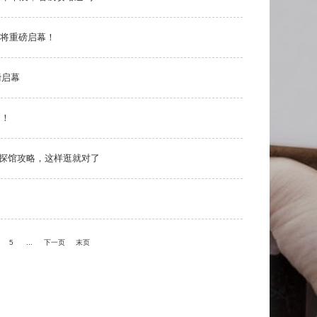
福州市海峡国际会展中心
电话：0591-88039800
地址：福州市仓山区城门镇南江滨西大道198号
即将重磅启幕！
022~2023 福州会展会务集团有限公司 All Rights Reserved.
|
备案号：闽ICP备2022019312号-1
磅启幕
约！
会探馆攻略，这样逛就对了
5
...
下一页
末页