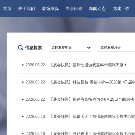
首页
关于我们
展馆概况
展会日程
新闻动态
党建工作
企业简介
场馆介绍
品牌展会
展馆新闻
专题专栏
组织架构
展馆区位与布局
展会日程
通知公告
学习活动
企业荣誉
展览设施
最新公告
信息检索
企业简介
品牌展会
展览设
会议活动设施
交通信息
组织架构
展会日程
场馆介
周边配套
2026.06.22
【展会快讯】福州动漫游戏嘉年华顺利闭幕！
企业荣誉
2026.06.22
【展会快讯】科技领航 再创丰碑—2026第 47
展馆新闻
专题专栏
会展概
2026.06.22
【展会预告】福建省高招咨询会6月25日全面启
通知公告
学习活动
扶持政
最新公告
2026.06.18
【展会预告】就是明天！福州海峡国际会展中心
2026.06.16
【展会预告】补贴叠满！福州海峡国际会展中心