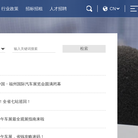
行业政策
招标招租
人才招聘
CN
会展概况
招标公告
社会招聘
扶持政策
招租公告
校园招聘
施
会议活动设施
周边配套
绍
交通信息
 届中国・福州国际汽车展览会圆满闭幕
况
招标公告
社会招聘
动！全省七站巡回！
策
招租公告
校园招聘
端午车展最全观展指南来啦
端午车展，省钱攻略速码！