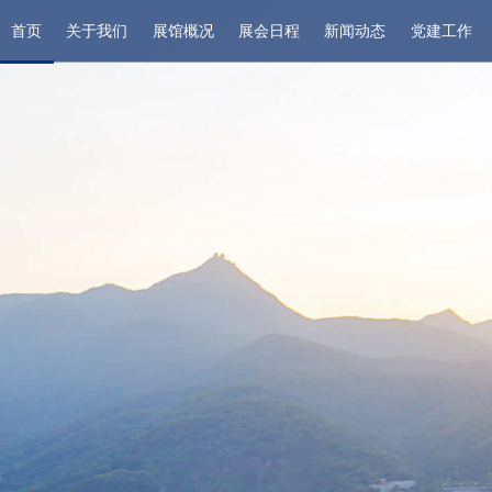
首页
关于我们
展馆概况
展会日程
新闻动态
党建工作
企业简介
场馆介绍
品牌展会
展馆新闻
专题专栏
组织架构
展馆区位与布局
展会日程
通知公告
学习活动
企业荣誉
展览设施
最新公告
企业简介
品牌展会
展览设
会议活动设施
交通信息
组织架构
展会日程
场馆介
周边配套
企业荣誉
展馆新闻
专题专栏
会展概
通知公告
学习活动
扶持政
最新公告