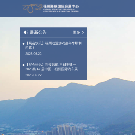
最新公告
更多
【展会快讯】福州动漫游戏嘉年华顺利
闭幕！
2026.06.22
【展会快讯】科技领航 再创丰碑—
2026第 47 届中国・福州国际汽车展览
会圆满闭幕
2026.06.22